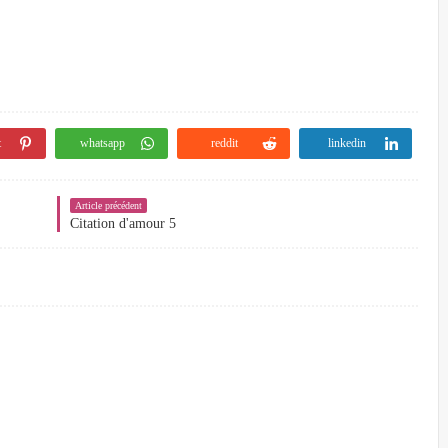
t
whatsapp
reddit
linkedin
Article précédent
Citation d'amour 5