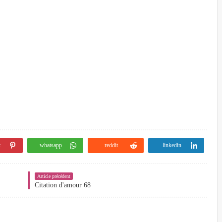
t
whatsapp
reddit
linkedin
Article précédent
Citation d'amour 68