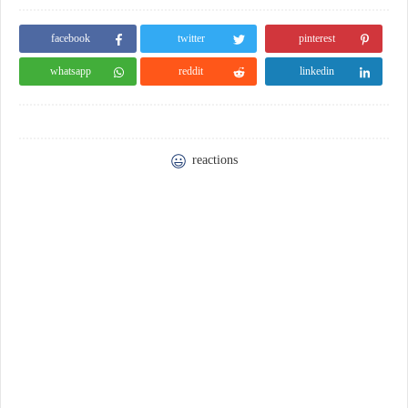
facebook
twitter
pinterest
whatsapp
reddit
linkedin
reactions